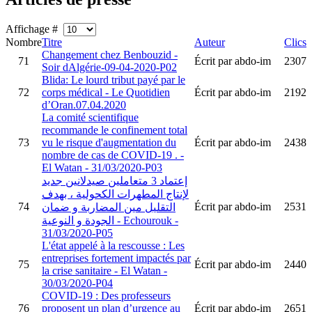
Affichage #
Nombre
Titre
Auteur
Clics
Changement chez Benbouzid -
71
Écrit par abdo-im
2307
Soir dAlgérie-09-04-2020-P02
Blida: Le lourd tribut payé par le
72
corps médical - Le Quotidien
Écrit par abdo-im
2192
d’Oran.07.04.2020
La comité scientifique
recommande le confinement total
73
vu le risque d'augmentation du
Écrit par abdo-im
2438
nombre de cas de COVID-19 . -
El Watan - 31/03/2020-P03
إعتماد 3 متعاملين صيدلانين جديد
لإنتاج المطهرات الكحولية ، بهدف
74
Écrit par abdo-im
2531
التقليل مين المضاربة و ضمان
الجودة و النوعية - Echourouk -
31/03/2020-P05
L'état appelé à la rescousse : Les
entreprises fortement impactés par
75
Écrit par abdo-im
2440
la crise sanitaire - El Watan -
30/03/2020-P04
COVID-19 : Des professeurs
76
proposent un plan d’urgence au
Écrit par abdo-im
2651