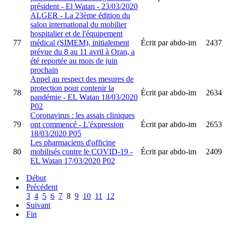
président - El Watan - 23/03/2020
ALGER - La 23ème édition du
salon international du mobilier
hospitalier et de l'équipement
77
médical (SIMEM), initialement
Écrit par abdo-im
2437
prévue du 8 au 11 avril à Oran, a
été reportée au mois de juin
prochain
Appel au respect des mesures de
protection pour contenir la
78
Écrit par abdo-im
2634
pandémie - EL Watan 18/03/2020
P02
Coronavirus : les assais cliniques
79
ont commencé - L'éxpression
Écrit par abdo-im
2653
18/03/2020 P05
Les pharmaciens d'officine
80
mobilisés contre le COVID-19 -
Écrit par abdo-im
2409
EL Watan 17/03/2020 P02
Début
Précédent
3
4
5
6
7
8
9
10
11
12
Suivant
Fin