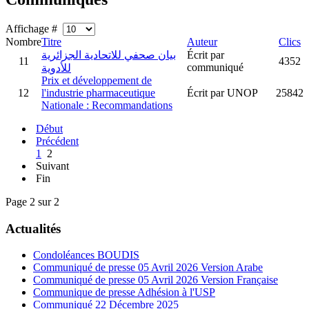
Affichage #
Nombre
Titre
Auteur
Clics
بيان صحفي للاتحادية الجزائرية
Écrit par
11
4352
communiqué
للأدوية
Prix et développement de
12
l'industrie pharmaceutique
Écrit par UNOP
25842
Nationale : Recommandations
Début
Précédent
1
2
Suivant
Fin
Page 2 sur 2
Actualités
Condoléances BOUDIS
Communiqué de presse 05 Avril 2026 Version Arabe
Communiqué de presse 05 Avril 2026 Version Française
Communique de presse Adhésion à l'USP
Communiqué 22 Décembre 2025