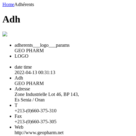
Home
Adhérents
Adh
adherents___logo___params
GEO PHARM
LOGO
date time
2022-04-13 00:31:13
Adh
GEO PHARM
Adresse
Zone Industrielle Lot 46, BP 143,
Es Senia / Oran
T
+213-(0)660-375-310
Fax
+213-(0)660-375-305
Web
http://www.geopharm.net